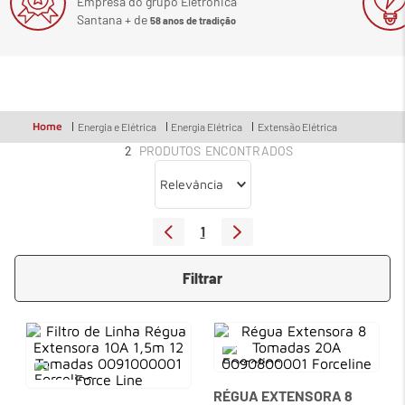
Empresa do grupo Eletrônica
Santana + de
58 anos de tradição
7
º
em
meetup logitech
8
º
em
caixa
9
º
em
teclado fio
10
º
em
tablet
Home
Energia e Elétrica
Energia Elétrica
Extensão Elétrica
2
PRODUTOS
Relevância
1
Filtrar
RÉGUA EXTENSORA 8