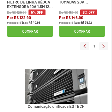
FILTRO DE LINHA RÉGUA
TOMADAS 20A
EXTENSORA 10A 1,5M 12
0090800001 FORCELINE
TOMADAS 0091000001
De
R$
129
,
90
De
R$
159
,
90
5%
OFF
8%
OFF
FORCE LINE
Por
R$
122
,
90
Por
R$
146
,
90
Parcele até
3
x
de
R$
40
,
96
Parcele até
4
x
de
R$
36
,
72
COMPRAR
COMPRAR
1
Comunicação unificada ES TECH