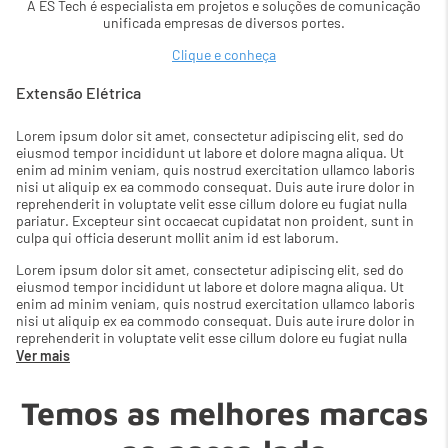
A ES Tech é especialista em projetos e soluções de comunicação
unificada empresas de diversos portes.
Clique e conheça
Extensão Elétrica
Lorem ipsum dolor sit amet, consectetur adipiscing elit, sed do
eiusmod tempor incididunt ut labore et dolore magna aliqua. Ut
enim ad minim veniam, quis nostrud exercitation ullamco laboris
nisi ut aliquip ex ea commodo consequat. Duis aute irure dolor in
reprehenderit in voluptate velit esse cillum dolore eu fugiat nulla
pariatur. Excepteur sint occaecat cupidatat non proident, sunt in
culpa qui officia deserunt mollit anim id est laborum.
Lorem ipsum dolor sit amet, consectetur adipiscing elit, sed do
eiusmod tempor incididunt ut labore et dolore magna aliqua. Ut
enim ad minim veniam, quis nostrud exercitation ullamco laboris
nisi ut aliquip ex ea commodo consequat. Duis aute irure dolor in
reprehenderit in voluptate velit esse cillum dolore eu fugiat nulla
pariatur. Excepteur sint occaecat cupidatat non proident, sunt in
Ver mais
culpa qui officia deserunt mollit anim id est laborum.
Temos as melhores marcas
Lorem ipsum dolor sit amet, consectetur adipiscing elit, sed do
eiusmod tempor incididunt ut labore et dolore magna aliqua. Ut
enim ad minim veniam, quis nostrud exercitation ullamco laboris