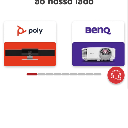
ao nosso lado
nisi ut aliquip ex ea commodo consequat. Duis aute irure dolor in
reprehenderit in voluptate velit esse cillum dolore eu fugiat nulla
pariatur.
Se cadastre em nossa