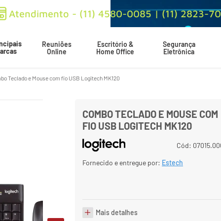
Atendimento - (11) 4580-0085 | (11) 2823-7
ncipais
Reuniões
Escritório &
Segurança
arcas
Online
Home Office
Eletrônica
bo Teclado e Mouse com fio USB Logitech MK120
Por
R$
124
,
36
R$
169
,
90
À vista
GITECH MK120
Parcele até
3
x
de
R$
43
,
63
COMBO TECLADO E MOUSE COM
FIO USB LOGITECH MK120
Cód
:
07015.00
Fornecido e entregue por:
Estech
Mais detalhes