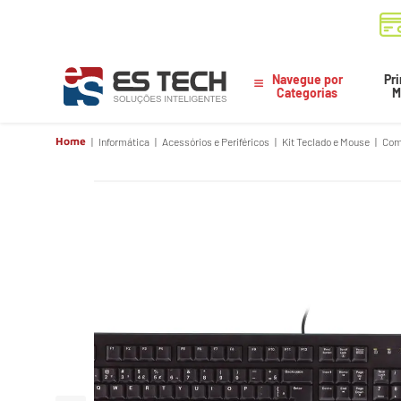
Navegue por
Pri
Categorias
M
Home
Informática
Acessórios e Periféricos
Kit Teclado e Mouse
Com
COMBO TECLADO E MOUSE COM FIO USB LO