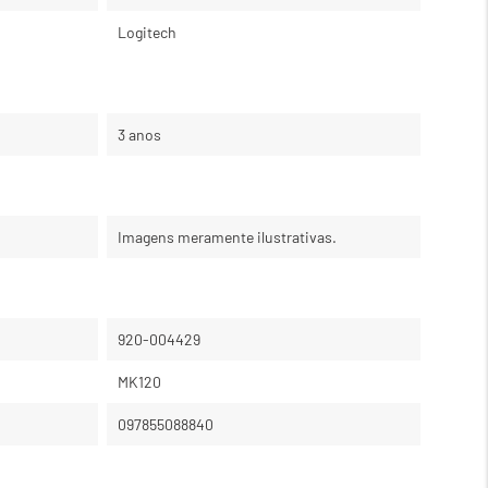
Logitech
3 anos
Imagens meramente ilustrativas.
920-004429
MK120
097855088840