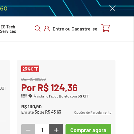
060
ES Tech
Entre
ou
Cadastre-se
Services
ENTRAR/
CADASTRAR
Comprar agora
23%
OFF
De:
R$
169
,
90
Por
R$
124
,
36
001
À vista no Pix ou Boleto com
5% OFF
R$
130
,
90
Em até
3
x
de
R$
43
,
63
Opções de Parcelamento
Comprar agora