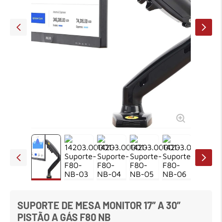
7
º
em
meetup logitech
8
º
em
caixa
9
º
em
teclado fio
10
º
em
tablet
SUPORTE DE MESA MONITOR 17” A 30”
PISTÃO A GÁS F80 NB