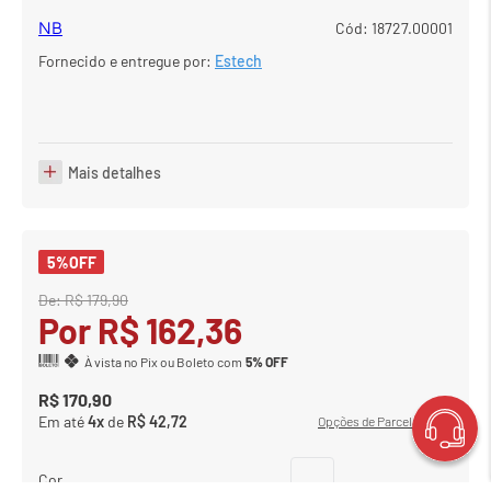
NB
Cód
:
18727.00001
Fornecido e entregue por:
Estech
Mais detalhes
5%
OFF
De:
R$
179
,
90
Por
R$
162
,
36
À vista no Pix ou Boleto com
5% OFF
R$
170
,
90
Em até
4
x
de
R$
42
,
72
Opções de Parcelamento
Cor