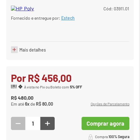
Cód
:
03911.01
7
º
em
meetup logitech
Fornecido e entregue por:
Estech
8
º
em
caixa
9
º
em
teclado fio
10
º
em
tablet
Mais detalhes
Por
R$
456
,
00
À vista no Pix ou Boleto com
5% OFF
R$
480
,
00
Em até
6
x
de
R$
80
,
00
Opções de Parcelamento
Comprar agora
Compra
100% Segura