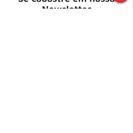
Newsletter
E fique por dentro de nossas novidades e promoções!
Digite seu nome:
Digite seu e-mail:
Enviar
INSTITUCIONAL
ATENDIMENTO