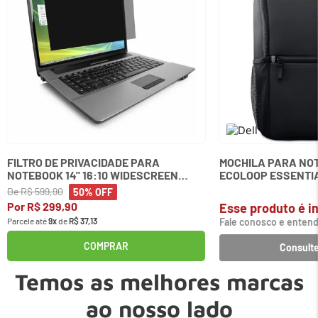
FILTRO DE PRIVACIDADE PARA
MOCHILA PARA NOT
NOTEBOOK 14" 16:10 WIDESCREEN
ECOLOOP ESSENTIA
KENSINGTON
De
R$
599
,
90
50%
OFF
Por
R$
299
,
90
Esse produto é in
Parcele até
9
x
de
R$
37
,
13
Fale conosco e entend
COMPRAR
Consulte
Temos as melhores marcas
ao nosso lado