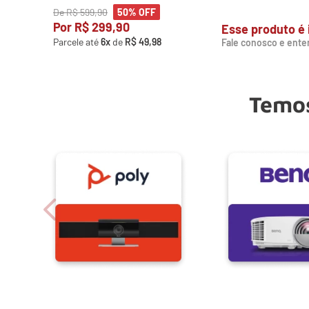
De
R$
599
,
90
50%
OFF
Por
R$
299
,
90
Esse produto é 
Parcele até
6
x
de
R$
49
,
98
Fale conosco e ente
Temos