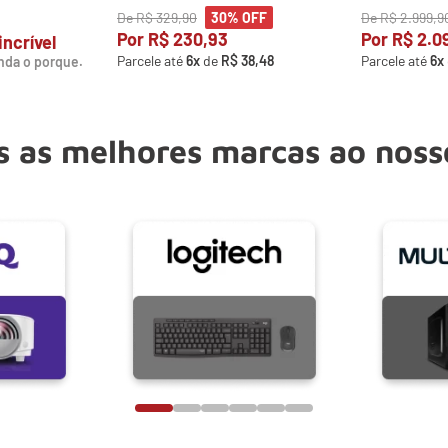
De
R$
329
,
90
De
R$
2
.
999
,
9
30%
OFF
Por
R$
230
,
93
Por
R$
2
.
0
incrível
Parcele até
6
x
de
R$
38
,
48
Parcele até
6
x
nda o porque.
 as melhores marcas ao noss