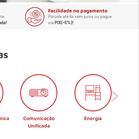
Facilidade no pagamento
te
Parcele
até 6x sem juros ou pague
ada!
via
PIX(-5%)!
as
nica
Comunicação
Energia
Unificada