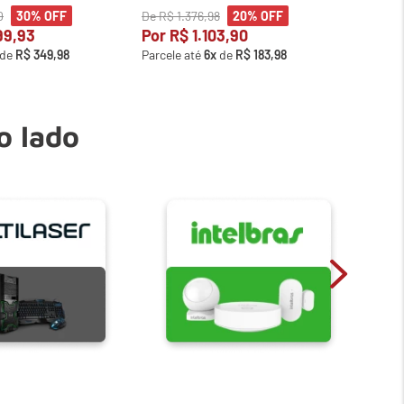
0
De
R$
1
.
376
,
98
De
R$
1
30%
OFF
20%
OFF
99
,
93
Por
R$
1
.
103
,
90
Por
R
de
R$
349
,
98
Parcele até
6
x
de
R$
183
,
98
Parcele
o lado