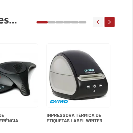
s...
MEMÓR
3200M
KINGS
DE
IMPRESSORA TÉRMICA DE
ERÊNCIA
ETIQUETAS LABEL WRITER
ON 2 SEM VISOR
550 DYMO
LYCOM