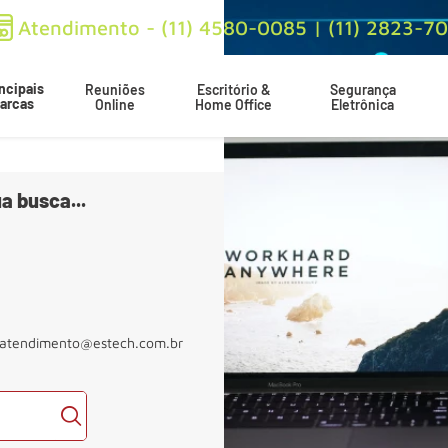
Atendimento - (11) 4580-0085 | (11) 2823-7
ncipais
Reuniões
Escritório &
Segurança
arcas
Online
Home Office
Eletrônica
a busca...
atendimento@estech.com.br