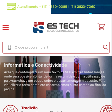
Atendimento - (11) 4580-0085 | (11) 2823-7060
O que procura hoje ?
TERMOS MAIS BUSCADOS
Informática e Conectividade
1
º
em
audioconferencia
Área que contemplará um mini texto de SEO em três linhas longas
2
º
em
filtro privacidade
onde será possível contar de forma resumida e com a utilização de
palavras-chave um pouco sobre o departamento em questão. Para
3
º
em
fonte
visualizar o texto completo contemplamos outro campo ao final da
página.
4
º
em
mouse
5
º
em
sensor
Tradição
6
º
em
webcam full hd 1080p 30fps preta