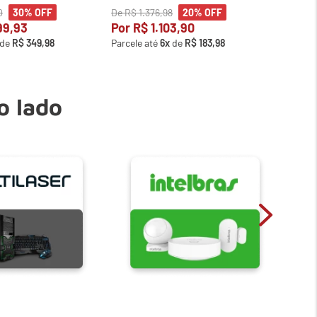
0
De
R$
1
.
376
,
98
De
R$
1
30%
OFF
20%
OFF
99
,
93
Por
R$
1
.
103
,
90
Por
R
de
R$
349
,
98
Parcele até
6
x
de
R$
183
,
98
Parcele
o lado