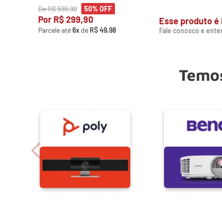
De
R$
599
,
90
50%
OFF
Por
R$
299
,
90
Esse produto é 
Parcele até
6
x
de
R$
49
,
98
Fale conosco e ente
Temos