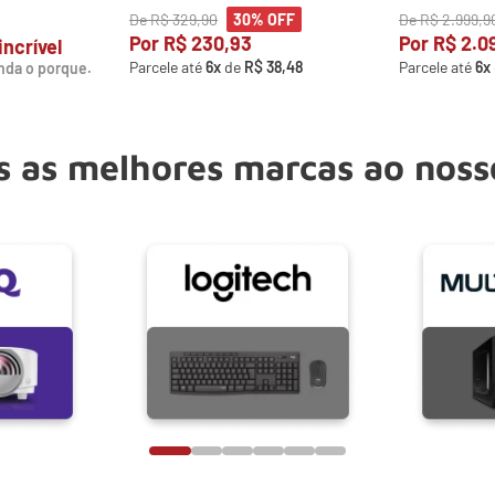
De
R$
329
,
90
De
R$
2
.
999
,
9
30%
OFF
Por
R$
230
,
93
Por
R$
2
.
0
incrível
Parcele até
6
x
de
R$
38
,
48
Parcele até
6
x
nda o porque.
 as melhores marcas ao noss