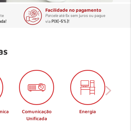
Facilidade no pagamento
te
Parcele
até 6x sem juros ou pague
ada!
via
PIX(-5%)!
as
nica
Comunicação
Energia
Unificada