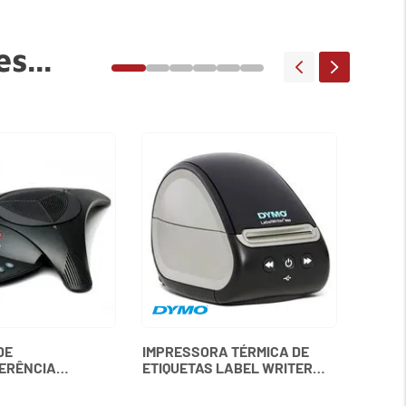
s...
MEMÓR
3200M
KINGS
DE
IMPRESSORA TÉRMICA DE
ERÊNCIA
ETIQUETAS LABEL WRITER
ON 2 SEM VISOR
550 DYMO
LYCOM