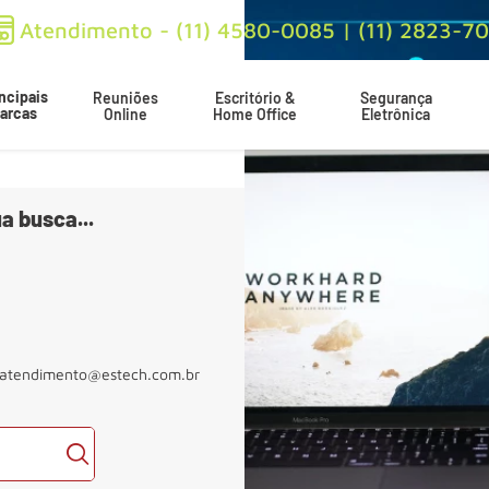
Atendimento - (11) 4580-0085 | (11) 2823-7
ncipais
Reuniões
Escritório &
Segurança
arcas
Online
Home Office
Eletrônica
a busca...
atendimento@estech.com.br