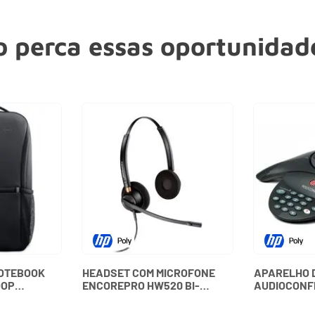
 perca essas oportunidade
NOTEBOOK
HEADSET COM MICROFONE
APARELHO 
OOP
ENCOREPRO HW520 BI-
AUDIOCONF
BDTF DELL
AURICULAR 89434-02
SOUNDSTATI
PLANTRONICS
15100 - PO