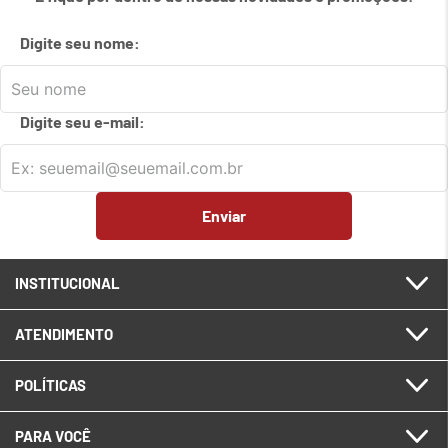
7
º
em
carrinho
Digite seu nome:
8
º
em
meetup logitech
9
º
em
caixa
Digite seu e-mail:
10
º
em
teclado fio
Enviar
INSTITUCIONAL
ATENDIMENTO
POLÍTICAS
PARA VOCÊ