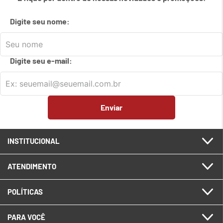
7
º
em
carrinho
Digite seu nome:
8
º
em
meetup logitech
9
º
em
caixa
Digite seu e-mail:
10
º
em
teclado fio
Enviar
INSTITUCIONAL
ATENDIMENTO
POLÍTICAS
PARA VOCÊ