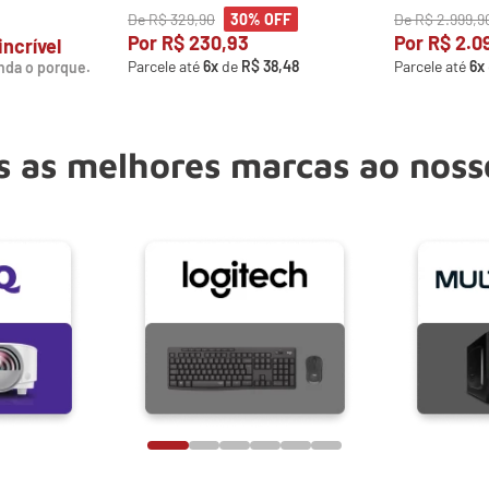
De
R$
329
,
90
De
R$
2
.
999
,
9
30%
OFF
Por
R$
230
,
93
Por
R$
2
.
0
incrível
Parcele até
6
x
de
R$
38
,
48
Parcele até
6
x
nda o porque.
 as melhores marcas ao noss