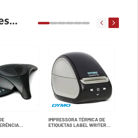
s...
MICRO
LAPEL
DE
IMPRESSORA TÉRMICA DE
ERÊNCIA
ETIQUETAS LABEL WRITER
ON 2 SEM VISOR
550 DYMO
LYCOM