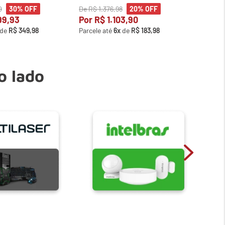
0
De
R$
1
.
376
,
98
De
R$
2
30%
OFF
20%
OFF
99
,
93
Por
R$
1
.
103
,
90
Por
R
de
R$
349
,
98
Parcele até
6
x
de
R$
183
,
98
Parcele
o lado