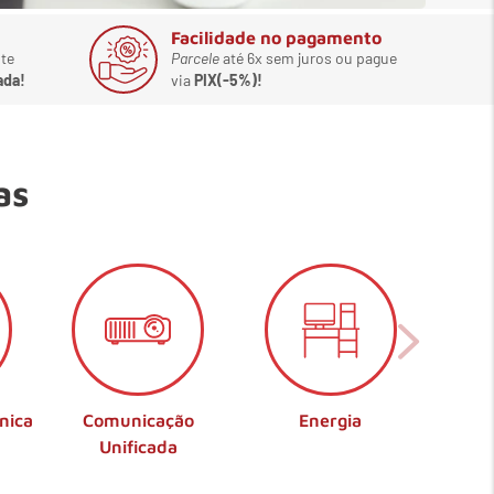
Facilidade no pagamento
te
Parcele
até 6x sem juros ou pague
ada!
via
PIX(-5%)!
as
nica
Comunicação
Energia
Unificada