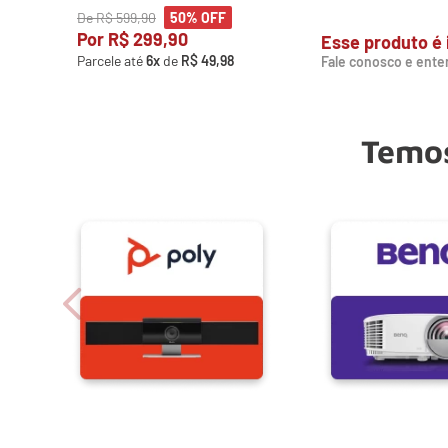
De
R$
599
,
90
50%
OFF
Por
R$
299
,
90
Esse produto é 
Parcele até
6
x
de
R$
49
,
98
Fale conosco e ente
Temos