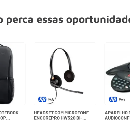
 perca essas oportunidade
NOTEBOOK
HEADSET COM MICROFONE
APARELHO 
OOP
ENCOREPRO HW520 BI-
AUDIOCONF
BDTF DELL
AURICULAR 89434-02
SOUNDSTATI
PLANTRONICS
15100 - PO