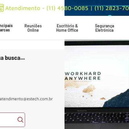
Atendimento - (11) 4580-0085 | (11) 2823-7
ncipais
Reuniões
Escritório &
Segurança
arcas
Online
Home Office
Eletrônica
a busca...
atendimento@estech.com.br