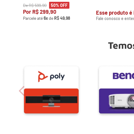
De
R$
599
,
90
50%
OFF
Por
R$
299
,
90
Esse produto é 
Parcele até
6
x
de
R$
49
,
98
Fale conosco e ente
Temos