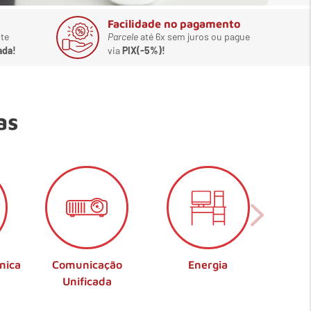
Facilidade no pagamento
te
Parcele
até 6x sem juros ou pague
ada!
via
PIX(-5%)!
as
nica
Comunicação
Energia
Unificada