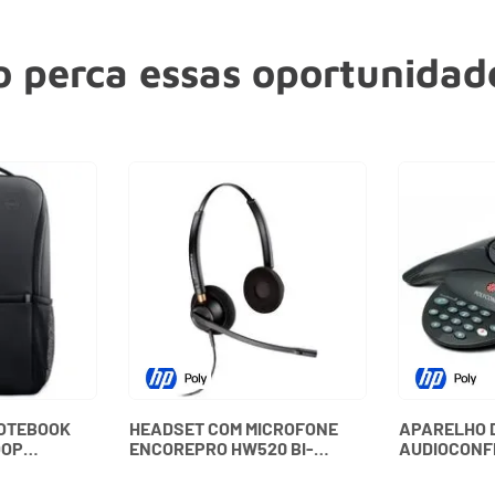
 perca essas oportunidade
NOTEBOOK
HEADSET COM MICROFONE
APARELHO 
OOP
ENCOREPRO HW520 BI-
AUDIOCONF
BDTF DELL
AURICULAR 89434-02
SOUNDSTATI
PLANTRONICS
15100 - PO