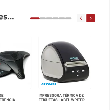
s...
MEMÓR
3200M
KINGS
DE
IMPRESSORA TÉRMICA DE
ERÊNCIA
ETIQUETAS LABEL WRITER
ON 2 SEM VISOR
550 DYMO
LYCOM