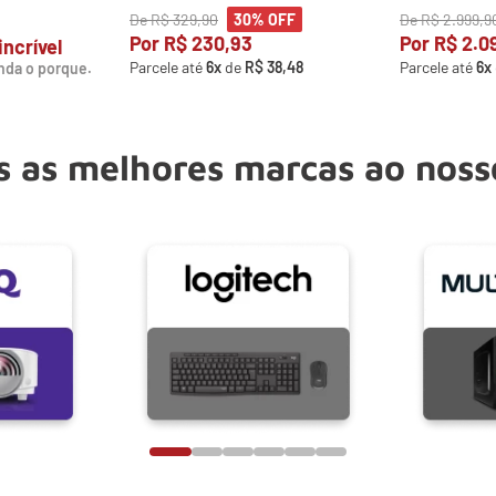
De
R$
329
,
90
De
R$
2
.
999
,
9
30%
OFF
Por
R$
230
,
93
Por
R$
2
.
0
incrível
Parcele até
6
x
de
R$
38
,
48
Parcele até
6
x
nda o porque.
 as melhores marcas ao noss