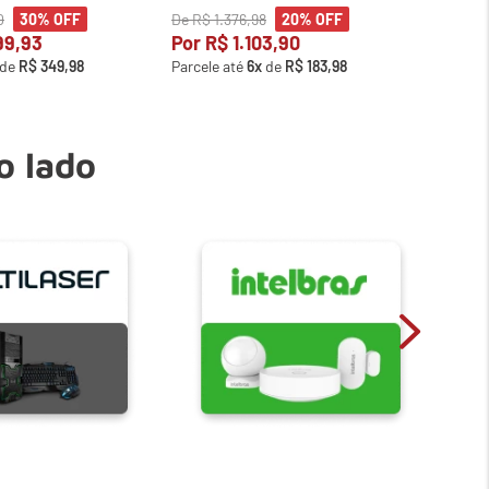
0
De
R$
1
.
376
,
98
De
R$
1
30%
OFF
20%
OFF
99
,
93
Por
R$
1
.
103
,
90
Por
R
de
R$
349
,
98
Parcele até
6
x
de
R$
183
,
98
Parcele
o lado