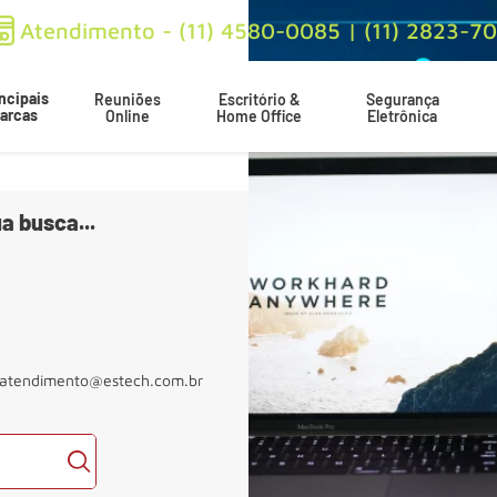
Atendimento - (11) 4580-0085 | (11) 2823-7
ncipais
Reuniões
Escritório &
Segurança
arcas
Online
Home Office
Eletrônica
a busca...
atendimento@estech.com.br