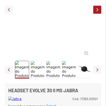
7
º
em
meetup logitech
8
º
em
caixa
9
º
em
teclado fio
10
º
em
tablet
HEADSET EVOLVE 30 II MS JABRA
Cód
:
17363.00001
Fornecido e entregue por:
Estech