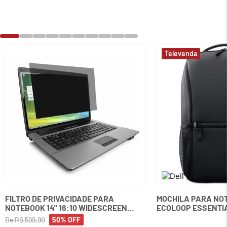
FILTRO DE PRIVACIDADE PARA
MOCHILA PARA NOT
NOTEBOOK 14" 16:10 WIDESCREEN
ECOLOOP ESSENTIA
KENSINGTON
De
R$
599
,
90
50%
OFF