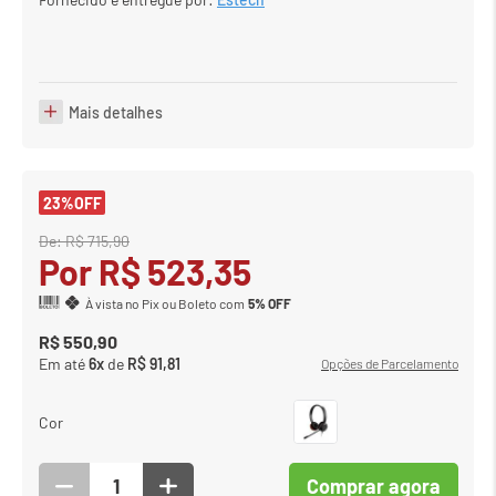
Mais detalhes
23%
OFF
De:
R$
715
,
90
Por
R$
523
,
35
À vista no Pix ou Boleto com
5% OFF
R$
550
,
90
Em até
6
x
de
R$
91
,
81
Opções de Parcelamento
Cor
Comprar agora