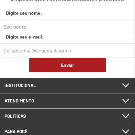
7
º
em
meetup logitech
Digite seu nome:
8
º
em
caixa
9
º
em
teclado fio
Digite seu e-mail:
10
º
em
tablet
Enviar
INSTITUCIONAL
ATENDIMENTO
POLÍTICAS
PARA VOCÊ