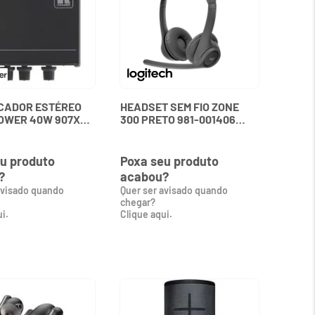
ICADOR ESTÉREO
HEADSET SEM FIO ZONE
OWER 40W 907XL
300 PRETO 981-001406
LOGITECH
u produto
Poxa seu produto
?
acabou?
avisado quando
Quer ser avisado quando
chegar?
i.
Clique aqui.