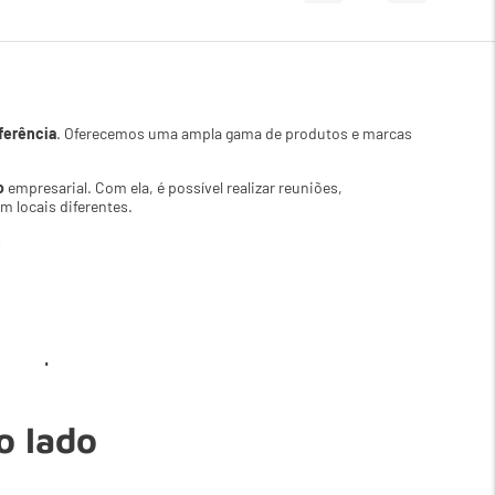
ferência
. Oferecemos uma ampla gama de produtos e marcas
o
empresarial. Com ela, é possível realizar reuniões,
 locais diferentes.
:
e
grandes
.
rência
de alta
qualidade
e confiáveis. Entre em contato
rar a comunicação e colaboração da sua empresa.
o lado