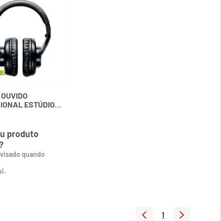
 OUVIDO
IONAL ESTÚDIO
027888 SHURE
u produto
?
avisado quando
i.
1