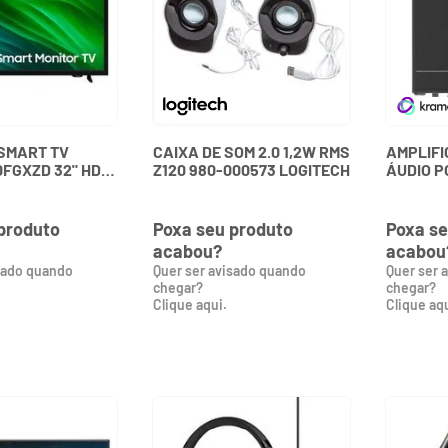
SMART TV
CAIXA DE SOM 2.0 1,2W RMS
AMPLIF
FGXZD 32" HD
Z120 980-000573 LOGITECH
ÁUDIO P
KRAMER
produto
Poxa seu produto
Poxa se
acabou?
acabou
sado quando
Quer ser avisado quando
Quer ser 
chegar?
chegar?
Clique aqui.
Clique aqu