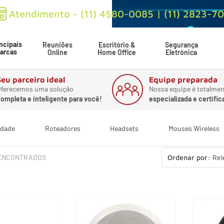
Atendimento - (11) 4580-0085 | (11) 2823-7
ncipais
Reuniões
Escritório &
Segurança
arcas
Online
Home Office
Eletrônica
Seu parceiro ideal
Equipe preparada
ferecemos uma solução
Nossa equipe é totalmen
ompleta e inteligente para você!
especializada e certific
idade
Roteadores
Headsets
Mouses Wireless
Rel