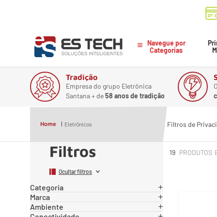
Navegue por
Pri
Categorias
M
Tradição
Empresa do grupo Eletrônica
O
Santana + de
58 anos de tradição
c
Filtros de Privac
Home
Eletrônicos
Filtros
19
PRODUTOS
Ocultar filtros
Categoria
Marca
Áudio
(
14
)
Ambiente
Logitech
(
5
)
Conectividade