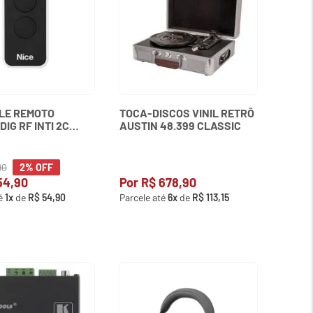
LE REMOTO
TOCA-DISCOS VINIL RETRÔ
IG RF INTI 2C
AUSTIN 48.399 CLASSIC
002594 NICE
90
2%
OFF
54
,
90
Por
R$
678
,
90
té
1
x
de
R$
54
,
90
Parcele até
6
x
de
R$
113
,
15