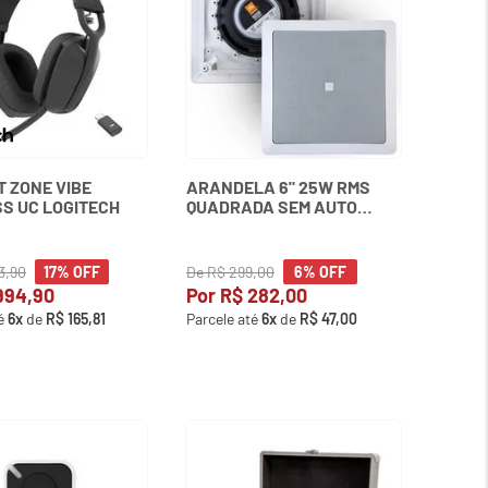
 ZONE VIBE
ARANDELA 6" 25W RMS
S UC LOGITECH
QUADRADA SEM AUTO
TRAFO 6CO1Q JBL
3
,
90
De
R$
299
,
00
17%
OFF
6%
OFF
994
,
90
Por
R$
282
,
00
té
6
x
de
R$
165
,
81
Parcele até
6
x
de
R$
47
,
00