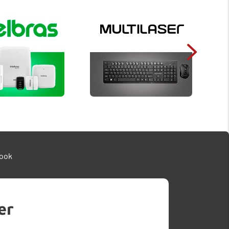
ook
er