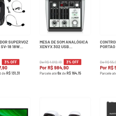
ADOR SUPERVOZ
MESA DE SOM ANALÓGICA
CONTRO
 SV-18 18W
XENYX 302 USB
PORTAO D
S UHF E USB
BEHRINGER
VM20 10
De
R$
1
.
012
,
13
De
R$
55
,
3%
OFF
3%
OFF
7
,
90
Por
R$
984
,
90
Por
R$
x
de
R$
131
,
31
Parcele até
6
x
de
R$
164
,
15
Parcele a