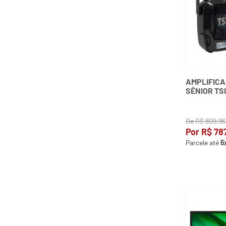
AMPLIFIC
SÊNIOR TSI
MICROFONE
De
R$
809
,
96
Por
R$
78
Parcele até
6