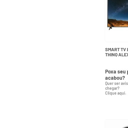
SMART TV 
THINQ ALE
43UR781C0
Poxa seu 
acabou?
Quer ser avi
chegar?
Clique aqui.