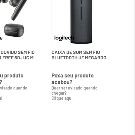
 OUVIDO SEM FIO
CAIXA DE SOM SEM FIO
 FREE 60+ UC M
BLUETOOTH UE MEGABOOM
TOJO TOUCH
3 984-001396 LOGITECH
A POLY
u produto
Poxa seu produto
?
acabou?
avisado quando
Quer ser avisado quando
chegar?
i.
Clique aqui.