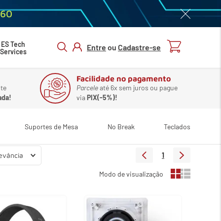
060
ES Tech
Entre
ou
Cadastre-se
Services
ENTRAR/
CADASTRAR
Facilidade no pagamento
te
Parcele
até 6x sem juros ou pague
ada!
via
PIX(-5%)!
Suportes de Mesa
No Break
Teclados
1
evância