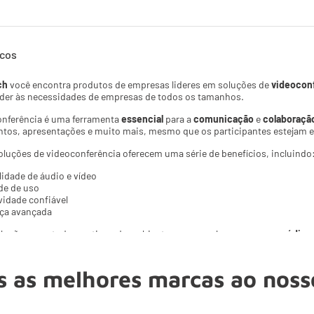
icos
ch
você encontra produtos de empresas lideres em soluções de
videocon
nder às necessidades de empresas de todos os tamanhos.
onferência é uma ferramenta
essencial
para a
comunicação
e
colaboraçã
tos, apresentações e muito mais, mesmo que os participantes estejam em
luções de videoconferência oferecem uma série de benefícios, incluindo
alidade de áudio e vídeo
ade de uso
vidade confiável
nça avançada
luções para todos os tipos de ambientes, como salas
pequenas
,
médias
h é a melhor escolha para empresas que buscam
soluções de videoconfe
para saber mais sobre nossas soluções e como podemos ajudá-lo a melho
 as melhores marcas ao noss