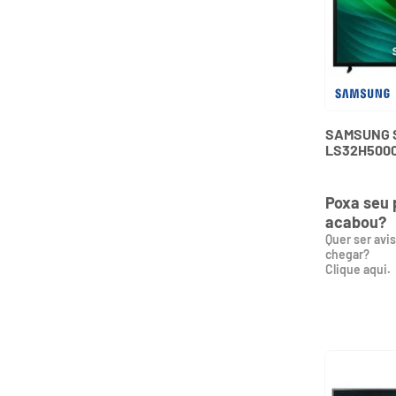
SAMSUNG 
LS32H5000
LED
Poxa seu 
acabou?
Quer ser avi
chegar?
Clique aqui.