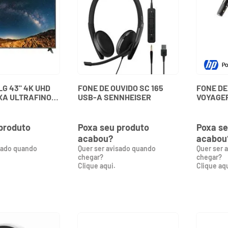
LG 43" 4K UHD
FONE DE OUVIDO SC 165
FONE DE
XA ULTRAFINO
USB-A SENNHEISER
VOYAGER
SA LG
COM ES
7Y8G9A
produto
Poxa seu produto
Poxa se
acabou?
acabou
sado quando
Quer ser avisado quando
Quer ser 
chegar?
chegar?
Clique aqui.
Clique aqu