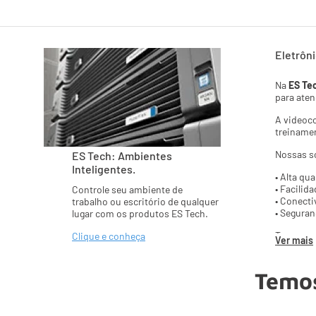
Eletrôn
Na
ES Te
para ate
A videoc
treinamen
Nossas so
ES Tech: Ambientes
Inteligentes.
• Alta qu
• Facilid
Controle seu ambiente de
• Conecti
trabalho ou escritório de qualquer
• Segura
lugar com os produtos ES Tech.
Temos so
Clique e conheça
Ver mais
A ES Tec
conosco 
Temos