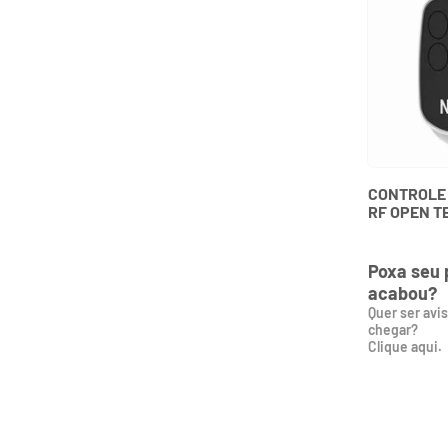
CONTROLE
RF OPEN T
HCS LINEA
NICE
Poxa seu 
acabou?
Quer ser avi
chegar?
Clique aqui.