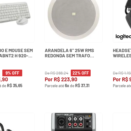
DO E MOUSE SEM
ARANDELA 6" 25W RMS
HEADSET
 ABNT2 H 920-
REDONDA SEM TRAFO
WIRELES
GITECH
6CO2R JBL
De
R$
288
,
24
De
R$
1
.
19
9%
OFF
22%
OFF
3
,
90
Por
R$
223
,
90
Por
R$
x
de
R$
35
,
65
Parcele até
6
x
de
R$
37
,
31
Parcele a