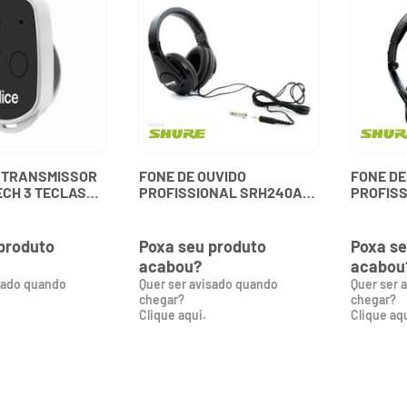
 TRANSMISSOR
FONE DE OUVIDO
FONE DE
ECH 3 TECLAS
PROFISSIONAL SRH240A
PROFISS
R PT 2000650
027887 SHURE
SRH440 
produto
Poxa seu produto
Poxa se
acabou?
acabou
sado quando
Quer ser avisado quando
Quer ser 
chegar?
chegar?
Clique aqui.
Clique aqu