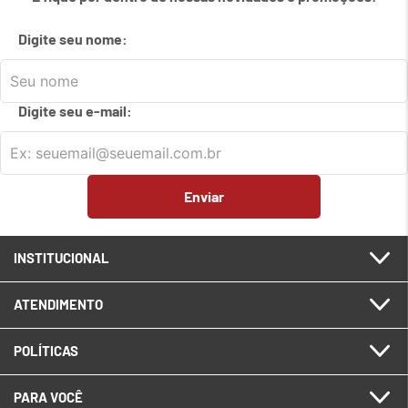
7
º
em
meetup logitech
Digite seu nome:
8
º
em
caixa
9
º
em
teclado fio
Digite seu e-mail:
10
º
em
tablet
Enviar
INSTITUCIONAL
ATENDIMENTO
POLÍTICAS
PARA VOCÊ