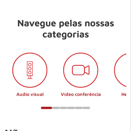
10
º
em
teclado fio
Navegue pelas nossas
categorias
Audio visual
Vídeo conferência
Hea