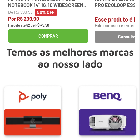
NOTEBOOK 14" 16:10 WIDESCREEN
PRO ECOLOOP ESSE
KENSINGTON
BDTF DELL
De
R$
599
,
90
50%
OFF
Por
R$
299
,
90
Esse produto é inc
Parcele até
6
x
de
R$
49
,
98
Fale conosco e entenda
COMPRAR
Consulte o
Temos as melhores marcas
ao nosso lado