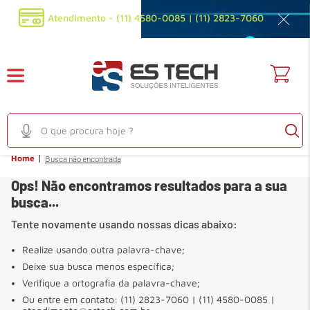
Atendimento - (11) 4580-0085 | (11) 2823-7060
O que procura hoje ?
Home
Busca não encontrada
TERMOS MAIS BUSCADOS
Ops! Não encontramos resultados para a sua
1
º
em
audioconferencia
busca...
2
º
em
filtro privacidade
Tente novamente usando nossas dicas abaixo:
3
º
em
fonte
Realize usando outra palavra-chave;
4
º
em
mouse
Deixe sua busca menos específica;
5
º
em
sensor
Verifique a ortografia da palavra-chave;
Ou entre em contato: (11) 2823-7060 | (11) 4580-0085 |
6
º
em
webcam full hd 1080p 30fps preta