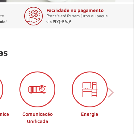
Facilidade no pagamento
te
Parcele
até 6x sem juros ou pague
ada!
via
PIX(-5%)!
as
nica
Comunicação
Energia
Unificada