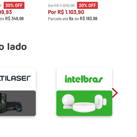
0
De
R$
1
.
376
,
98
De
R$
1
30%
OFF
20%
OFF
99
,
93
Por
R$
1
.
103
,
90
Por
R
de
R$
349
,
98
Parcele até
6
x
de
R$
183
,
98
Parcele
o lado