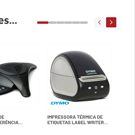
s...
MEMÓR
3200M
KINGS
DE
IMPRESSORA TÉRMICA DE
ERÊNCIA
ETIQUETAS LABEL WRITER
ON 2 SEM VISOR
550 DYMO
LYCOM