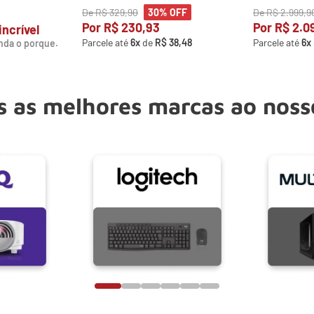
De
R$
329
,
90
De
R$
2
.
999
,
9
30%
OFF
Por
R$
230
,
93
Por
R$
2
.
0
incrível
Parcele até
6
x
de
R$
38
,
48
Parcele até
6
x
nda o porque.
 as melhores marcas ao noss