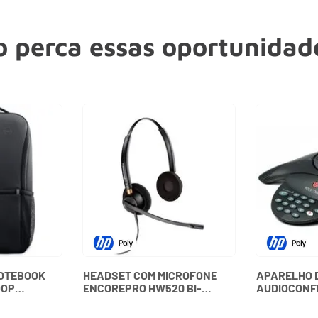
 perca essas oportunidade
NOTEBOOK
HEADSET COM MICROFONE
APARELHO 
OOP
ENCOREPRO HW520 BI-
AUDIOCONF
BDTF DELL
AURICULAR 89434-02
SOUNDSTATI
PLANTRONICS
15100 - PO