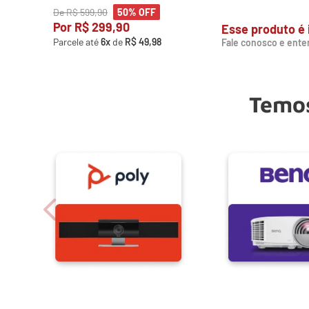
De
R$
599
,
90
50%
OFF
Por
R$
299
,
90
Esse produto é 
Parcele até
6
x
de
R$
49
,
98
Fale conosco e ente
Temos