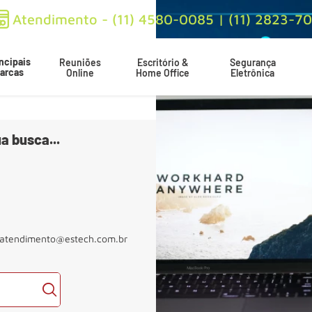
Atendimento - (11) 4580-0085 | (11) 2823-7
ncipais
Reuniões
Escritório &
Segurança
arcas
Online
Home Office
Eletrônica
a busca...
atendimento@estech.com.br