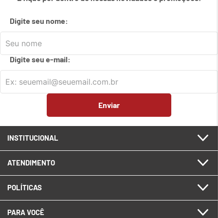
7
º
em
meetup logitech
Digite seu nome:
8
º
em
caixa
9
º
em
teclado fio
Digite seu e-mail:
10
º
em
tablet
Enviar
INSTITUCIONAL
ATENDIMENTO
POLÍTICAS
PARA VOCÊ