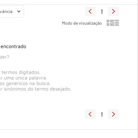
1
vância
 encontrado
zer?
s termos digitados.
zar uma única palavra.
mos genéricos na busca.
zar sinônimos do termo desejado.
1