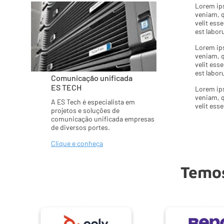
Lorem ips
veniam, q
velit ess
est labor
Lorem ips
veniam, q
velit ess
est labor
Comunicação unificada
ES TECH
Lorem ips
veniam, q
A ES Tech é especialista em
velit esse
projetos e soluções de
comunicação unificada empresas
de diversos portes.
Clique e conheça
Temos