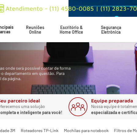
Atendimento - (11) 4580-0085 | (11) 2823-7
ncipais
Reuniões
Escritório &
Segurança
arcas
Online
Home Office
Eletrônica
as onde será possível contar de forma
e o departamento em questão. Para
l da página.
Seu parceiro ideal
Equipe preparada
ferecemos uma solução
Nossa equipe é totalmen
ompleta e inteligente para você!
especializada e certific
cidade 3M
Roteadores TP-Link
Mochilas para notebook
Filtros de M