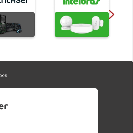
ook
er