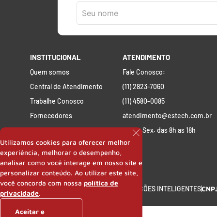
INSTITUCIONAL
ATENDIMENTO
Quem somos
Fale Conosco:
Central de Atendimento
(11) 2823-7060
Trabalhe Conosco
(11) 4580-0085
Fornecedores
atendimento@estech.com.br
Perguntas Frequentes
Seg. a Sex. das 8h as 18h
Utilizamos cookies para oferecer melhor
experiência, melhorar o desempenho,
analisar como você interage em nosso site e
personalizar conteúdo. Ao utilizar este site,
você concorda com nossa
política de
ES TECH SOLUÇÕES INTELIGENTES
CNP
privacidade
.
Aceitar e