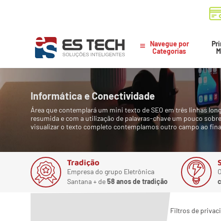
Navegue por
Pri
Categorias
M
Informática e Conectividade
Área que contemplará um mini texto de SEO em três linhas long
resumida e com a utilização de palavras-chave um pouco sobr
visualizar o texto completo contemplamos outro campo ao fina
Tradição
Empresa do grupo Eletrônica
O
Santana + de
58 anos de tradição
c
Filtros de priva