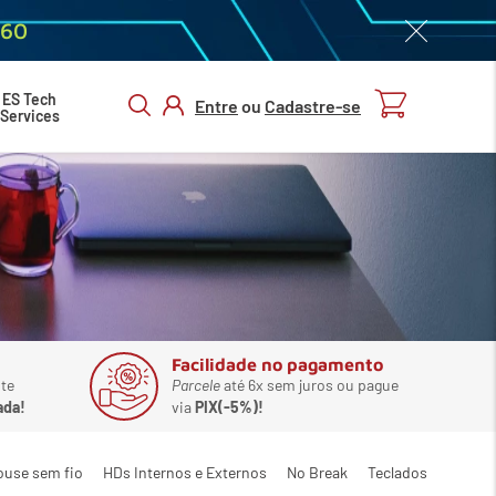
060
ES Tech
Entre
ou
Cadastre-se
Services
ENTRAR/
CADASTRAR
Facilidade no pagamento
te
Parcele
até 6x sem juros ou pague
ada!
via
PIX(-5%)!
ouse sem fio
HDs Internos e Externos
No Break
Teclados