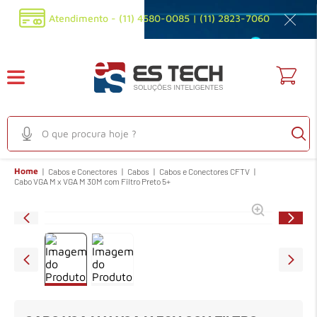
Atendimento - (11) 4580-0085 | (11) 2823-7060
O que procura hoje ?
TERMOS MAIS BUSCADOS
Home
Cabos e Conectores
Cabos
Cabos e Conectores CFTV
Cabo VGA M x VGA M 30M com Filtro Preto 5+
Por
R$
223
,
16
1
º
em
audioconferencia
R$
240
,
70
À vista
Parcele até
7
x
de
R$
36
,
30
Comprar agora
2
º
em
filtro privacidade
3
º
em
fonte
4
º
em
mouse
5
º
em
sensor
6
º
em
webcam full hd 1080p 30fps preta