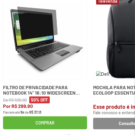
FILTRO DE PRIVACIDADE PARA
MOCHILA PARA NOT
NOTEBOOK 14" 16:10 WIDESCREEN
ECOLOOP ESSENTIA
KENSINGTON
De
R$
599
,
90
50%
OFF
Por
R$
299
,
90
Esse produto é in
Parcele até
9
x
de
R$
37
,
13
Fale conosco e entend
COMPRAR
Consulte