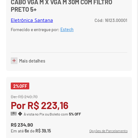
CABO VGA M X VGA M 30M COM FILTRO
PRETO 5+
7
º
em
carrinho
8
º
em
meetup logitech
Eletrônica Santana
Cód
:
16123.00001
Fornecido e entregue por:
Estech
9
º
em
caixa
10
º
em
teclado fio
Mais detalhes
2%
OFF
De:
R$
240
,
70
Por
R$
223
,
16
À vista no Pix ou Boleto com
5% OFF
R$
234
,
90
Em até
6
x
de
R$
39
,
15
Opções de Parcelamento