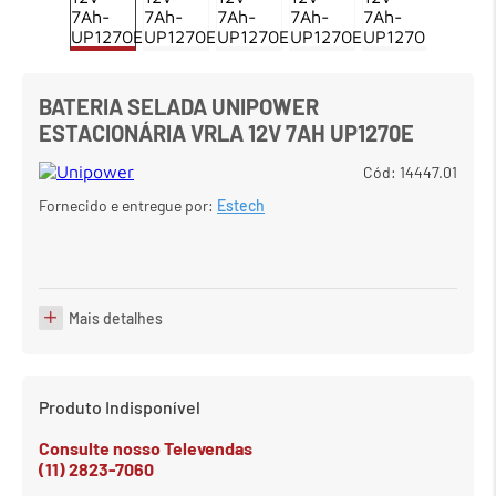
7
º
em
meetup logitech
8
º
em
caixa
BATERIA SELADA UNIPOWER
9
º
em
teclado fio
ESTACIONÁRIA VRLA 12V 7AH UP1270E
10
º
em
tablet
Cód
:
14447.01
Fornecido e entregue por:
Estech
Mais detalhes
Produto Indisponível
Consulte nosso Televendas
(11) 2823-7060