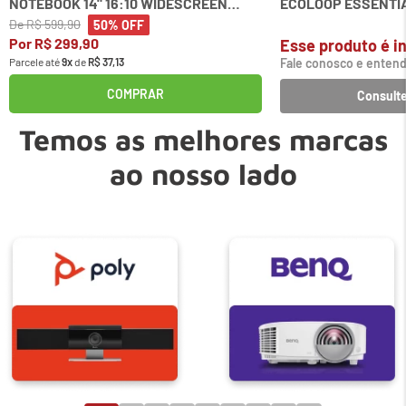
NOTEBOOK 14" 16:10 WIDESCREEN
ECOLOOP ESSENTIA
KENSINGTON
De
R$
599
,
90
50%
OFF
Por
R$
299
,
90
Esse produto é in
Parcele até
9
x
de
R$
37
,
13
Fale conosco e entend
COMPRAR
Consulte
Temos as melhores marcas
ao nosso lado