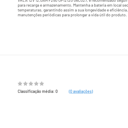
VRLA 12V 12,0AH F250 UP12120 06C027, é recomendado seguir a
para recarga e armazenamento. Mantenha a bateria em local seco
temperaturas, garantindo assim a sua longevidade e eficiência. 
manutenções periódicas para prolongar a vida útil do produto.
Classificação média: 0
(0 avaliações)