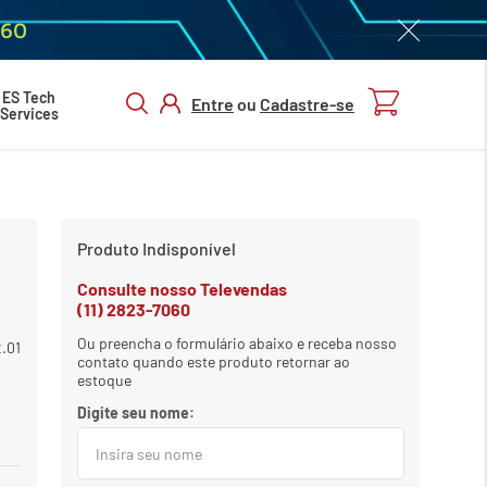
060
ES Tech
Entre
ou
Cadastre-se
Services
ENTRAR/
CADASTRAR
indisponível
AVISE-ME
Produto Indisponível
H
Consulte nosso Televendas
(11) 2823-7060
Ou preencha o formulário abaixo e receba nosso
.01
contato quando este produto retornar ao
estoque