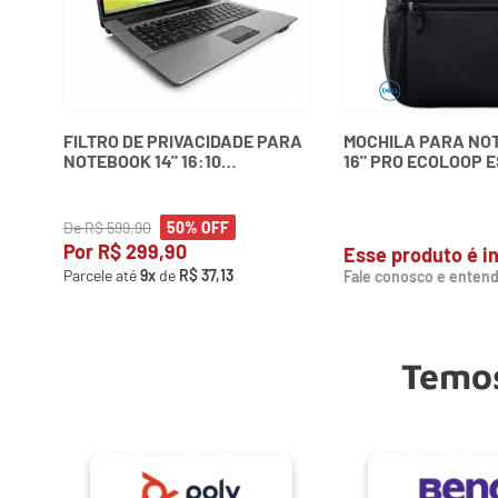
FILTRO DE PRIVACIDADE PARA
MOCHILA PARA NOT
NOTEBOOK 14" 16:10
16" PRO ECOLOOP 
WIDESCREEN KENSINGTON
460-BDTF DELL
De
R$
599
,
90
50%
OFF
Por
R$
299
,
90
Esse produto é in
Parcele até
9
x
de
R$
37
,
13
Fale conosco e entend
Temos