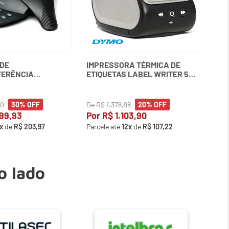
DE
IMPRESSORA TÉRMICA DE
FERÊNCIA
ETIQUETAS LABEL WRITER 550
ION 2 SEM VISOR
DYMO
LYCOM
90
De
R$
1
.
376
,
98
De
30%
OFF
20%
OFF
99
,
93
Por
R$
1
.
103
,
90
Po
x
de
R$
203
,
97
Parcele até
12
x
de
R$
107
,
22
Parc
o lado