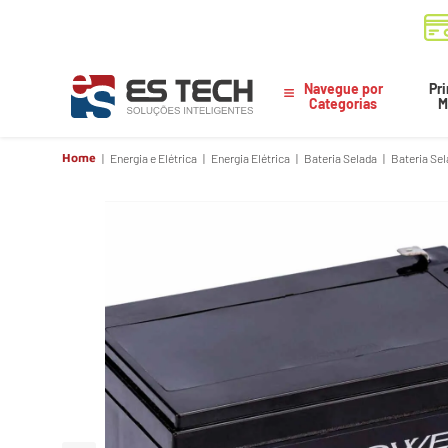
Navegue por
Pri
Categorias
M
Home
Energia e Elétrica
Energia Elétrica
Bateria Selada
Bateria Se
BATERIA SELADA UNIPOWER ESTACIONÁRIA 