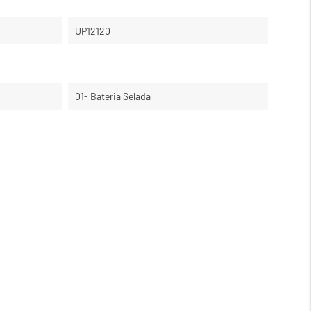
UP12120
01- Bateria Selada