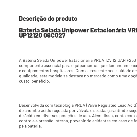
Descrição do produto
Bateria Selada Unipower Estacionária VR
UP12120 06C027
A Bateria Selada Unipower Estacionária VRLA 12V 12,0AH F250
componente essencial para equipamentos que demandam ener
e equipamentos hospitalares. Com a crescente necessidade de b
qualidade, este modelo se destaca no mercado como uma opção
custo-benefício.
Desenvolvida com tecnologia VRLA (Valve Regulated Lead Acid),
de chumbo ácido regulada por válvula e selada, garantindo seg
de ácido em diversas posições de uso. Além disso, conta com 
controla a pressão interna, prevenindo acidentes em caso de fa
pela bateria.