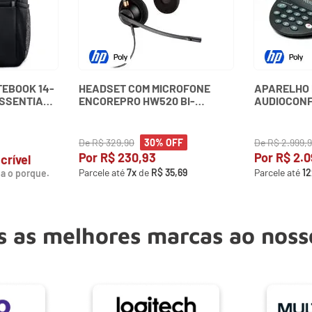
EBOOK 14-
HEADSET COM MICROFONE
APARELHO 
ESSENTIAL
ENCOREPRO HW520 BI-
AUDIOCON
AURICULAR 89434-02
SOUNDSTAT
PLANTRONICS
15100 - PO
De
R$
329
,
90
De
R$
2
.
999
,
30%
OFF
Por
R$
230
,
93
Por
R$
2
.
0
crível
Parcele até
7
x
de
R$
35
,
69
Parcele até
12
a o porque.
 as melhores marcas ao noss