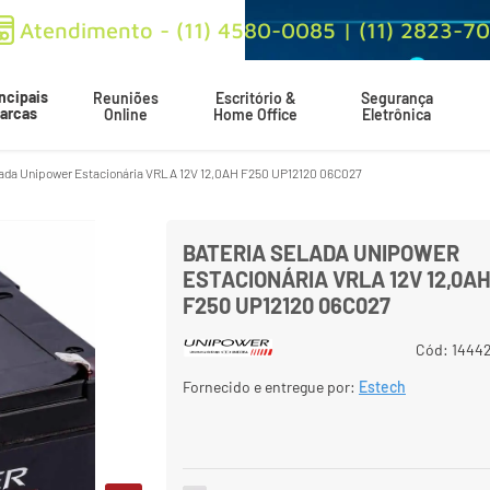
Atendimento - (11) 4580-0085 | (11) 2823-7
ncipais
Reuniões
Escritório &
Segurança
arcas
Online
Home Office
Eletrônica
lada Unipower Estacionária VRLA 12V 12,0AH F250 UP12120 06C027
Produto 
VRLA 12V 12,0AH F250 UP12120 06C027
BATERIA SELADA UNIPOWER
ESTACIONÁRIA VRLA 12V 12,0A
F250 UP12120 06C027
Cód
:
14442
Fornecido e entregue por:
Estech