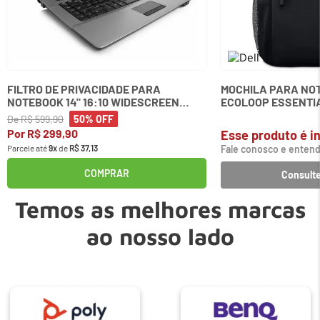
FILTRO DE PRIVACIDADE PARA
MOCHILA PARA NOT
NOTEBOOK 14" 16:10 WIDESCREEN
ECOLOOP ESSENTIA
KENSINGTON
De
R$
599
,
90
50%
OFF
Por
R$
299
,
90
Esse produto é in
Parcele até
9
x
de
R$
37
,
13
Fale conosco e entend
COMPRAR
Consulte
Temos as melhores marcas
ao nosso lado