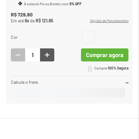
À vista no Pix ou Boleto com
5% OFF
R$
729
,
90
Em até
6
x
de
R$
121
,
65
Opções de Parcelamento
Cor
Comprar agora
Compra
100% Segura
Calcule o frete