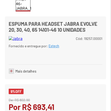
7
º
em
carrinho
8
º
em
meetup logitech
ESPUMA PARA HEADSET JABRA EVOLVE
9
º
em
caixa
20, 30, 40, 65 14101-46 10 UNIDADES
10
º
em
teclado fio
Cód
:
19257.00001
Fornecido e entregue por:
Estech
Mais detalhes
9%
OFF
De:
R$
802
,
90
Por
R$
693
,
41