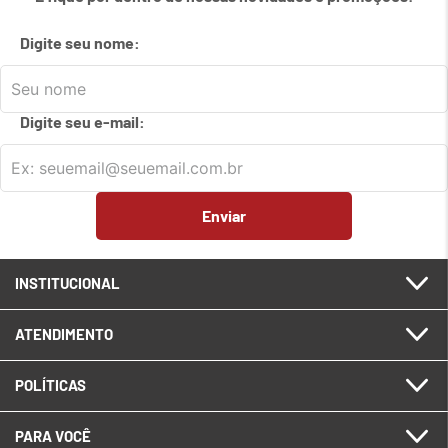
7
º
em
carrinho
Digite seu nome:
8
º
em
meetup logitech
9
º
em
caixa
Digite seu e-mail:
10
º
em
teclado fio
Enviar
INSTITUCIONAL
ATENDIMENTO
POLÍTICAS
PARA VOCÊ