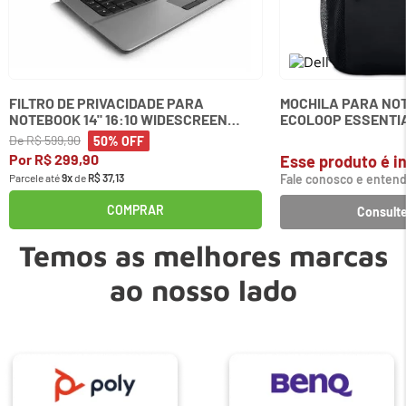
FILTRO DE PRIVACIDADE PARA
MOCHILA PARA NOT
NOTEBOOK 14" 16:10 WIDESCREEN
ECOLOOP ESSENTIA
KENSINGTON
De
R$
599
,
90
50%
OFF
Por
R$
299
,
90
Esse produto é in
Parcele até
9
x
de
R$
37
,
13
Fale conosco e entend
COMPRAR
Consulte
Temos as melhores marcas
ao nosso lado