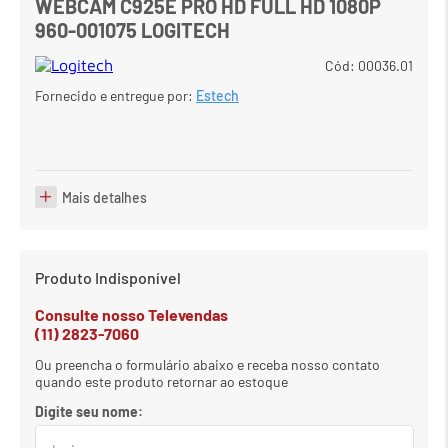
WEBCAM C925E PRO HD FULL HD 1080P
960-001075 LOGITECH
7
º
em
carrinho
8
º
em
meetup logitech
Cód
:
00036.01
Fornecido e entregue por:
Estech
9
º
em
caixa
10
º
em
teclado fio
Mais detalhes
Produto Indisponível
Consulte nosso Televendas
(11) 2823-7060
Ou preencha o formulário abaixo e receba nosso contato
quando este produto retornar ao estoque