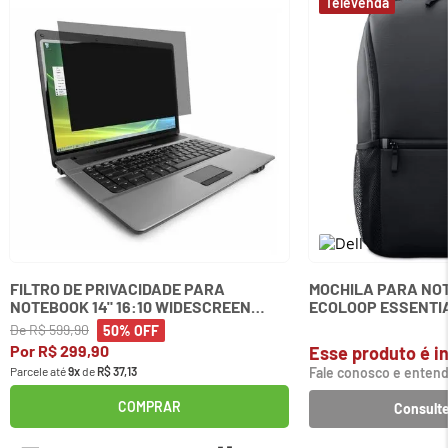
FILTRO DE PRIVACIDADE PARA
MOCHILA PARA NOT
NOTEBOOK 14" 16:10 WIDESCREEN
ECOLOOP ESSENTIA
KENSINGTON
De
R$
599
,
90
50%
OFF
Por
R$
299
,
90
Esse produto é in
Parcele até
9
x
de
R$
37
,
13
Fale conosco e entend
COMPRAR
Consulte