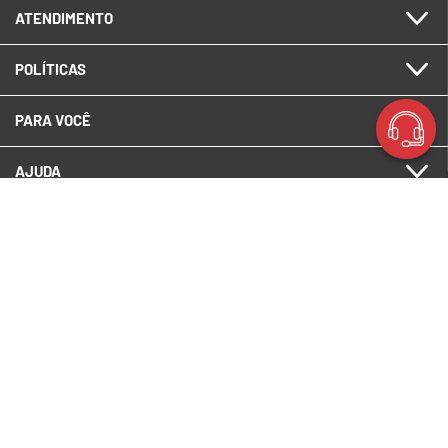
ATENDIMENTO
POLÍTICAS
PARA VOCÊ
AJUDA
CERTIFICADOS
MAIS BUSCADOS
PAGUE COM
ES TECH SOLUÇÕES INTELIGENTES
CNPJ:
08.532.692/0001-20