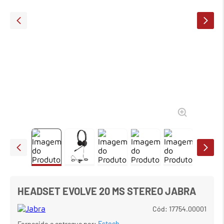
7
º
em
meetup logitech
8
º
em
caixa
9
º
em
teclado fio
10
º
em
tablet
HEADSET EVOLVE 20 MS STEREO JABRA
Cód
:
17754.00001
Fornecido e entregue por:
Estech