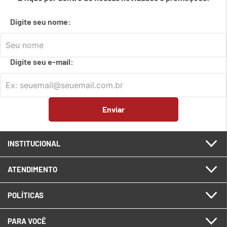
7
º
em
carrinho
Digite seu nome:
8
º
em
meetup logitech
9
º
em
caixa
Digite seu e-mail:
10
º
em
teclado fio
Enviar
INSTITUCIONAL
ATENDIMENTO
POLÍTICAS
PARA VOCÊ