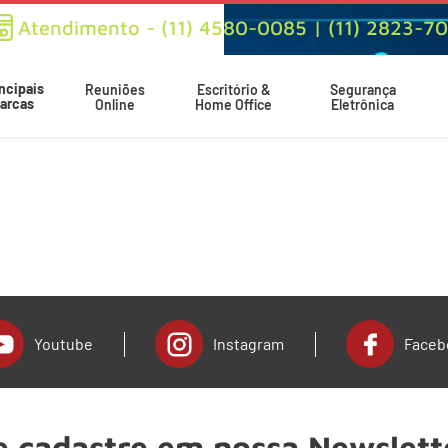
Atendimento - (11) 4580-0085 | (11) 2823-7
ncipais
Reuniões
Escritório &
Segurança
arcas
Online
Home Office
Eletrônica
Youtube
Instagram
Faceb
e cadastre em nossa Newslett