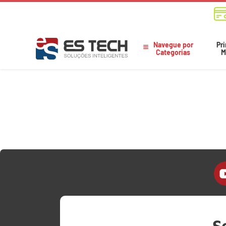
Navegue por
Pri
Categorias
M
S