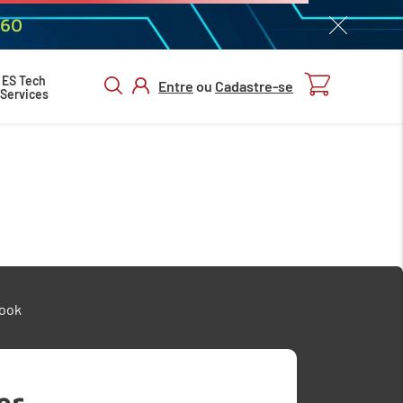
060
ES Tech
Entre
ou
Cadastre-se
Services
ENTRAR/
CADASTRAR
ook
er