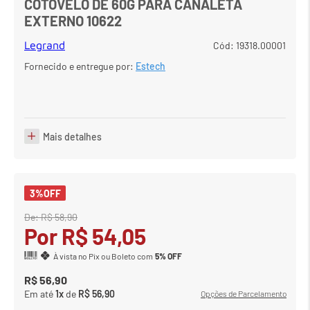
COTOVELO DE 60G PARA CANALETA
EXTERNO 10622
7
º
em
carrinho
8
º
em
meetup logitech
Legrand
Cód
:
19318.00001
Fornecido e entregue por:
Estech
9
º
em
caixa
10
º
em
teclado fio
Mais detalhes
3%
OFF
De:
R$
58
,
90
Por
R$
54
,
05
À vista no Pix ou Boleto com
5% OFF
R$
56
,
90
Em até
1
x
de
R$
56
,
90
Opções de Parcelamento