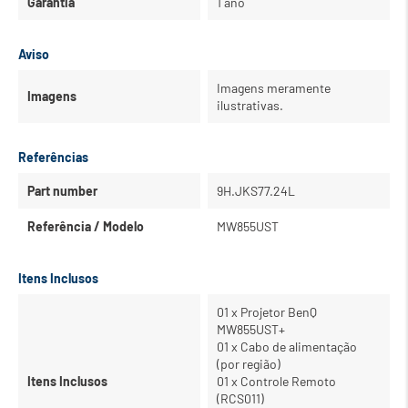
Garantia
1 ano
Aviso
Imagens meramente
Imagens
ilustrativas.
Referências
Part number
9H.JKS77.24L
Referência / Modelo
MW855UST
Itens Inclusos
01 x Projetor BenQ
MW855UST+
01 x Cabo de alimentação
(por região)
Itens Inclusos
01 x Controle Remoto
(RCS011)