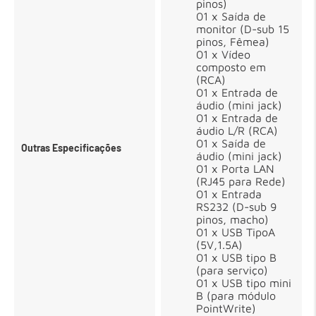
pinos)
01 x Saída de
monitor (D-sub 15
pinos, Fêmea)
01 x Vídeo
composto em
(RCA)
01 x Entrada de
áudio (mini jack)
01 x Entrada de
áudio L/R (RCA)
01 x Saída de
Outras Especificações
áudio (mini jack)
01 x Porta LAN
(RJ45 para Rede)
01 x Entrada
RS232 (D-sub 9
pinos, macho)
01 x USB TipoA
(5V,1.5A)
01 x USB tipo B
(para serviço)
01 x USB tipo mini
B (para módulo
PointWrite)