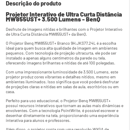
Descrição do produto
Projetor Interativo de Ultra Curta Distância 
MW855UST+ 3.500 Lumens - BenQ
Desfrute de imagens nítidas e brilhantes com o Projetor Interativo 
de Ultra Curta Distância MW855UST+ da BenQ.
O Projetor Benq MW855UST+ Branco 9H.JKS77.24L é a escolha 
ideal para quem busca alta qualidade de imagem em ambientes 
pequenos. Com tecnologia de projeção ultracurta, ele pode ser 
instalado a apenas alguns centímetros da parede ou tela, 
oferecendo imagens brilhantes e nítidas de até 100 polegadas.
Com uma impressionante luminosidade de 3.500 Lumens, este 
projetor produz cores vibrantes e detalhes nítidos, mesmo em 
ambientes iluminados. Isso significa que você poderá desfrutar 
de projeções claras e nítidas em salas de aula, escritórios ou em 
casa.
Perfeito para uso educacional, o Projetor Benq MW855UST+ 
possui recursos interativos que tornam as aulas mais dinâmicas e 
envolventes. Com a tecnologia PointWrite, é possível escrever e 
desenhar diretamente na tela, proporcionando uma experiência 
interativa para alunos e professores.
Além disso, o projetor conta com uma resolução WXGA de 