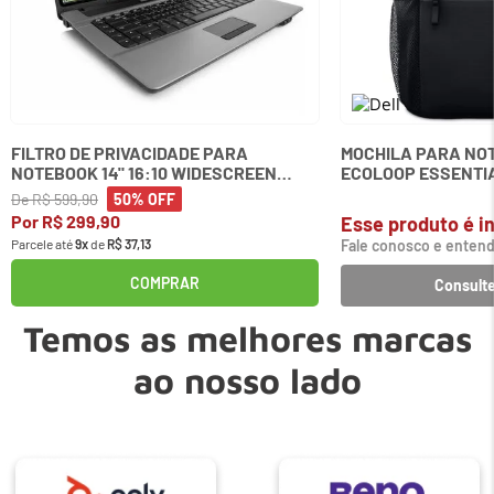
FILTRO DE PRIVACIDADE PARA
MOCHILA PARA NOT
NOTEBOOK 14" 16:10 WIDESCREEN
ECOLOOP ESSENTIA
KENSINGTON
De
R$
599
,
90
50%
OFF
Por
R$
299
,
90
Esse produto é in
Parcele até
9
x
de
R$
37
,
13
Fale conosco e entend
COMPRAR
Consulte
Temos as melhores marcas
ao nosso lado