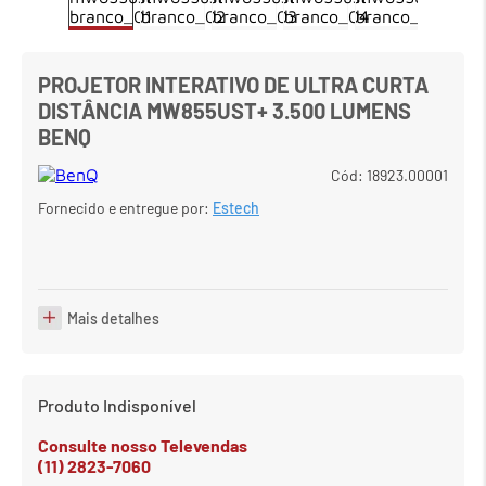
7
º
em
meetup logitech
8
º
em
caixa
PROJETOR INTERATIVO DE ULTRA CURTA
9
DISTÂNCIA MW855UST+ 3.500 LUMENS
º
em
teclado fio
BENQ
10
º
em
tablet
Cód
:
18923.00001
Fornecido e entregue por:
Estech
Mais detalhes
Produto Indisponível
Consulte nosso Televendas
(11) 2823-7060