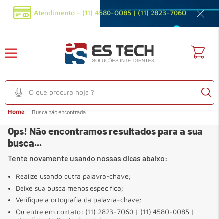
Atendimento - (11) 4580-0085 | (11) 2823-7060
O que procura hoje ?
Home
Busca não encontrada
TERMOS MAIS BUSCADOS
Ops! Não encontramos resultados para a sua
1
º
em
audioconferencia
busca...
2
º
em
filtro privacidade
Tente novamente usando nossas dicas abaixo:
3
º
em
fonte
Realize usando outra palavra-chave;
4
º
em
mouse
Deixe sua busca menos específica;
5
º
em
sensor
Verifique a ortografia da palavra-chave;
Ou entre em contato: (11) 2823-7060 | (11) 4580-0085 |
6
º
em
webcam full hd 1080p 30fps preta