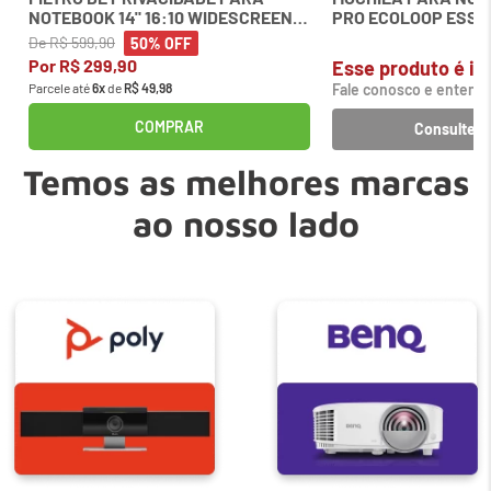
NOTEBOOK 14" 16:10 WIDESCREEN
PRO ECOLOOP ESSE
KENSINGTON
BDTF DELL
De
R$
599
,
90
50%
OFF
Por
R$
299
,
90
Esse produto é inc
Parcele até
6
x
de
R$
49
,
98
Fale conosco e entenda
COMPRAR
Consulte o
Temos as melhores marcas
ao nosso lado