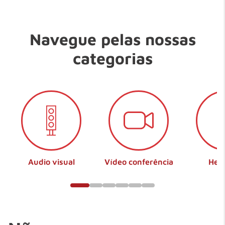
10
º
em
teclado fio
Navegue pelas nossas
categorias
Audio visual
Vídeo conferência
Hea